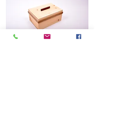
Zirbenholz Brotdose mit
individueller Lasergravur
Zirbenholz Brotdose mit Nussholzstreifen
und Griff inkl. individueller Lasergravur
Preis €147,- inkl. individueller
Lasergravur
(inkl. aller Abgaben,
zzgl. Versand
)
Artikel Nr.: ZHBDN
S001
Weitere Details zur Beschreibung finden Sie
hier.