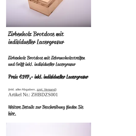
Zirbenholz Brotdose mit
individueller Lasergravur
Zirbenholz Brotdose mit Zebranoholzstreifen
und Griff inkl. individueller Lasergravur
Preis €147,- inkl. individueller Lasergravur
(inkl. aller Abgaben,
zzgl. Versand
)
Artikel Nr.: ZHBDZ
S001
Weitere Details zur Beschreibung finden Sie
hier.