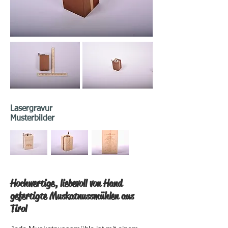
Lasergravur
Musterbilder
Hochwertige, liebevoll von Hand
gefertigte Muskatnussmühlen aus
Tirol