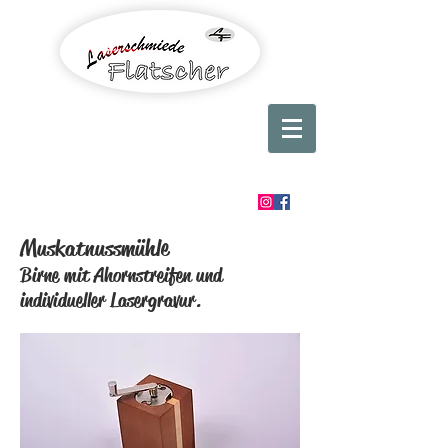
Muskatnussmühle
Birne mit Ahornstreifen und
individueller Lasergravur.