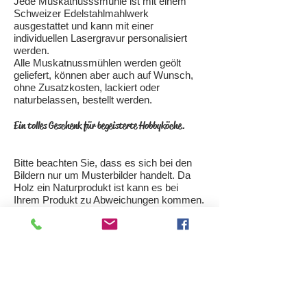
Jede Muskatnusssmühle ist mit einem
Schweizer Edelstahlmahlwerk
ausgestattet und kann mit einer
individuellen Lasergravur personalisiert
werden.
Alle Muskatnussmühlen werden geölt
geliefert, können aber auch auf Wunsch,
ohne Zusatzkosten, lackiert oder
naturbelassen, bestellt werden.
Ein tolles Geschenk für begeisterte Hobbyköche.
Bitte beachten Sie, dass es sich bei den
Bildern nur um Musterbilder handelt. Da
Holz ein Naturprodukt ist kann es bei
Ihrem Produkt zu Abweichungen kommen.
Abmessungen:
Höhe ca. 120mm, L ca.60mm,
Länge/Breite ca. 60mm
Sollten wir Ihr Interesse an unseren